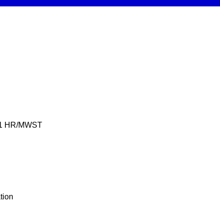
201 HR/MWST
tion