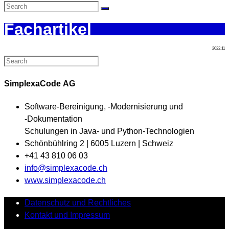
Fachartikel
2022.11
SimplexaCode AG
Software-Bereinigung, ‑Modernisierung und
‑Dokumentation
Schulungen in Java- und Python-Technologien
Schönbühlring 2 | 6005 Luzern | Schweiz
+41 43 810 06 03
Opens
info@simplexacode.ch
in
www.simplexacode.ch
your
Datenschutz und Rechtliches
application
Kontakt und Impressum